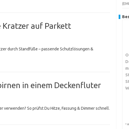
(EM
Bes
Kratzer auf Parkett
atzer durch Standfüße – passende Schutzlösungen &
O
D
m
S
S
irnen in einem Deckenfluter
W
er verwenden? So prüfst Du Hitze, Fassung & Dimmer schnell.
*
A