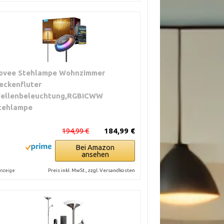
ovee Stehlampe Wohnzimmer
eckenfluter
ellenbeleuchtung,RGBICWW
tehlampe
194,99 €
184,99 €
Bei Amazon
ansehen
Preis inkl. MwSt., zzgl. Versandkosten
nzeige