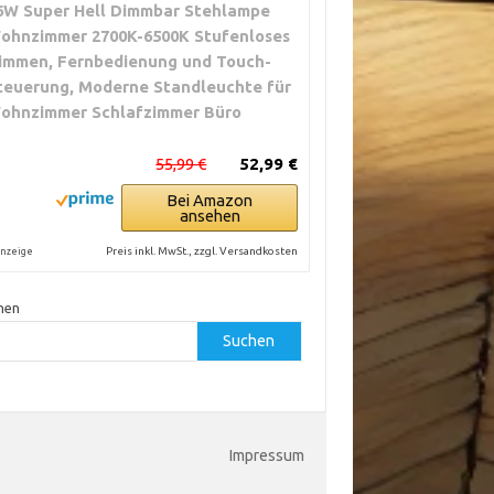
6W Super Hell Dimmbar Stehlampe
ohnzimmer 2700K-6500K Stufenloses
immen, Fernbedienung und Touch-
teuerung, Moderne Standleuchte für
ohnzimmer Schlafzimmer Büro
55,99 €
52,99 €
Bei Amazon
ansehen
Preis inkl. MwSt., zzgl. Versandkosten
nzeige
hen
Suchen
Impressum