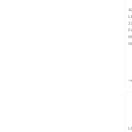
4
L
2
F
M
W
*
A
L