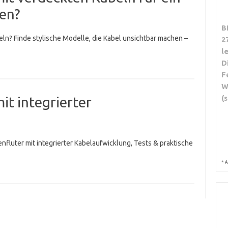
en?
B
ln? Finde stylische Modelle, die Kabel unsichtbar machen –
2
l
D
F
W
(s
it integrierter
nfluter mit integrierter Kabelaufwicklung, Tests & praktische
*
A