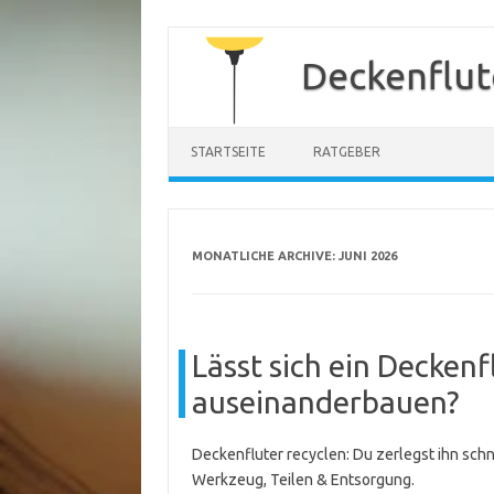
Zum
Inhalt
Deckenflut
springen
STARTSEITE
RATGEBER
MONATLICHE ARCHIVE:
JUNI 2026
Lässt sich ein Decken
auseinanderbauen?
Deckenfluter recyclen: Du zerlegst ihn schne
Werkzeug, Teilen & Entsorgung.