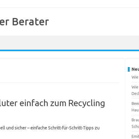
er Berater
Neu
Wie 
Wie
Deck
fluter einfach zum Recycling
Beei
Hau
Brau
Sch
ll und sicher – einfache Schritt-für-Schritt-Tipps zu
Emi