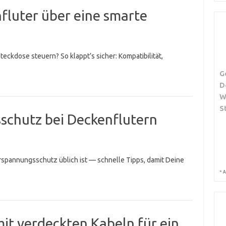
fluter über eine smarte
eckdose steuern? So klappt’s sicher: Kompatibilität,
G
D
W
S
schutz bei Deckenflutern
rspannungsschutz üblich ist — schnelle Tipps, damit Deine
*
A
mit verdeckten Kabeln für ein