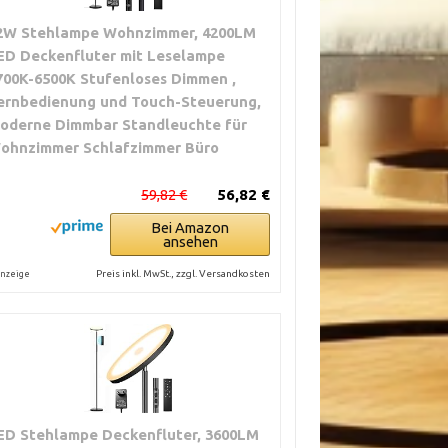
2W Stehlampe Wohnzimmer, 4200LM
ED Deckenfluter mit Leselampe
700K-6500K Stufenloses Dimmen ,
ernbedienung und Touch-Steuerung,
oderne Dimmbar Standleuchte für
ohnzimmer Schlafzimmer Büro
59,82 €
56,82 €
Bei Amazon
ansehen
Preis inkl. MwSt., zzgl. Versandkosten
nzeige
ED Stehlampe Deckenfluter, 3600LM