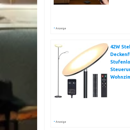
*
Anzeige
42W Ste
Deckenf
Stufenl
Steueru
Wohnzim
*
Anzeige