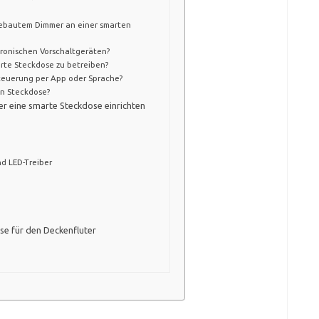
ngebautem Dimmer an einer smarten
tronischen Vorschaltgeräten?
marte Steckdose zu betreiben?
Steuerung per App oder Sprache?
en Steckdose?
ber eine smarte Steckdose einrichten
d LED-Treiber
se für den Deckenfluter