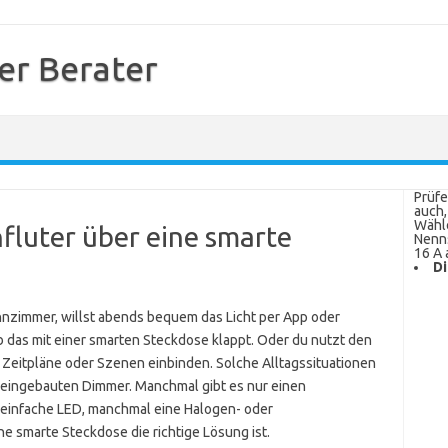
er Berater
Prüfe
auch,
Wähle
fluter über eine smarte
Nenns
16 A 
Di
zimmer, willst abends bequem das Licht per App oder
b das mit einer smarten Steckdose klappt. Oder du nutzt den
 Zeitpläne oder Szenen einbinden. Solche Alltagssituationen
 eingebauten Dimmer. Manchmal gibt es nur einen
 einfache LED, manchmal eine Halogen- oder
ne smarte Steckdose die richtige Lösung ist.