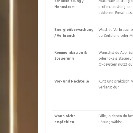
Schaltleistung /
Maximale Leistung d
Nennstrom
prüfen. Leistung de
addieren. Einschalt
Energieüberwachung
Willst du Verbrauch
/ Verbrauch
du Zeitpläne oder M
Kommunikation &
Wünschst du App, S
Steuerung
oder lokale Steueru
Ökosystem nutzt du
Vor- und Nachteile
Kurz und praktisch: 
verlierst du?
Wann nicht
Fälle, in denen du b
empfehlen
Lösung wählst.