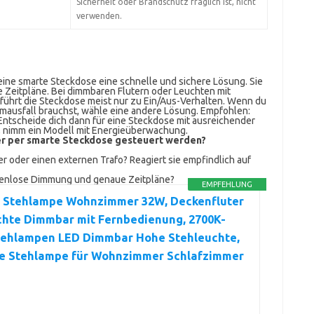
Sicherheit oder Brandschutz fraglich ist, nicht
verwenden.
eine smarte Steckdose eine schnelle und sichere Lösung. Sie
 Zeitpläne. Bei dimmbaren Flutern oder Leuchten mit
t führt die Steckdose meist nur zu Ein/Aus-Verhalten. Wenn du
mausfall brauchst, wähle eine andere Lösung. Empfohlen:
ntscheide dich dann für eine Steckdose mit ausreichender
, nimm ein Modell mit Energieüberwachung.
ter per smarte Steckdose gesteuert werden?
 oder einen externen Trafo? Reagiert sie empfindlich auf
ufenlose Dimmung und genaue Zeitpläne?
EMPFEHLUNG
 Stehlampe Wohnzimmer 32W, Deckenfluter
chte Dimmbar mit Fernbedienung, 2700K-
tehlampen LED Dimmbar Hohe Stehleuchte,
e Stehlampe für Wohnzimmer Schlafzimmer