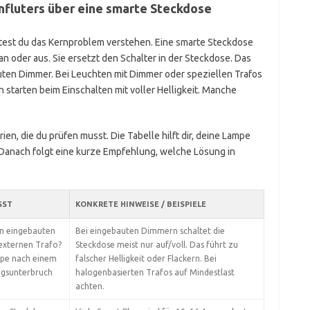
nfluters über eine smarte Steckdose
ltest du das Kernproblem verstehen. Eine smarte Steckdose
an oder aus. Sie ersetzt den Schalter in der Steckdose. Das
uten Dimmer. Bei Leuchten mit Dimmer oder speziellen Trafos
tarten beim Einschalten mit voller Helligkeit. Manche
ien, die du prüfen musst. Die Tabelle hilft dir, deine Lampe
 Danach folgt eine kurze Empfehlung, welche Lösung in
SST
KONKRETE HINWEISE / BEISPIELE
en eingebauten
Bei eingebauten Dimmern schaltet die
externen Trafo?
Steckdose meist nur auf/voll. Das führt zu
mpe nach einem
falscher Helligkeit oder Flackern. Bei
gsunterbruch
halogenbasierten Trafos auf Mindestlast
achten.