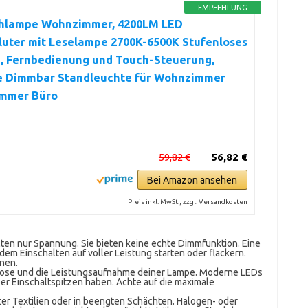
EMPFEHLUNG
hlampe Wohnzimmer, 4200LM LED
luter mit Leselampe 2700K-6500K Stufenloses
, Fernbedienung und Touch-Steuerung,
 Dimmbar Standleuchte für Wohnzimmer
immer Büro
59,82 €
56,82 €
Bei Amazon ansehen
Preis inkl. MwSt., zzgl. Versandkosten
ten nur Spannung. Sie bieten keine echte Dimmfunktion. Eine
em Einschalten auf voller Leistung starten oder flackern.
onen.
kdose und die Leistungsaufnahme deiner Lampe. Moderne LEDs
er Einschaltspitzen haben. Achte auf die maximale
ter Textilien oder in beengten Schächten. Halogen- oder