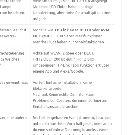
er Steckdose
Viele Smart Plugs sind für 10–16 A ausgelegt.
r Lampe
Moderne LED-Fluter haben niedrige
strom beachten.
Nennleistung, aber hohe Einschaltspitzen sind
möglich.
sdaten? Brauchst
Modelle wie
TP-Link Kasa HS110
oder
AVM
esswerte?
FRITZ!DECT 200
bieten Messfunktionen.
Manche Plugs haben nur Schaltfunktionen.
prachsteuerung
Achte auf WLAN, Zigbee oder DECT.
ng? Welches
FRITZ!DECT 200 ist gut in FRITZ!Box-
?
Umgebungen. TP-Link Tapo funktioniert über
eigene App und Alexa/Google.
Was gewinnt, was
Vorteil: Einfache Installation. Keine
Elektrikerarbeiten.
Nachteil: Keine echte Dimmfunktion.
Probleme bei Geräten, die einen definierten
Einschaltzustand brauchen.
esser eine andere
Bei fest eingebauten Wanddimmern, Leuchten
mit elektronischem Vorschaltgerät, oder wenn
du eine stufenlose Dimmung brauchst. Wenn