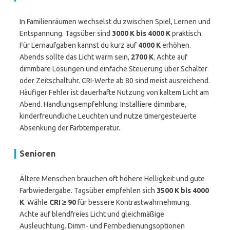
In Familienräumen wechselst du zwischen Spiel, Lernen und
Entspannung. Tagsüber sind
3000 K bis 4000 K
praktisch.
Für Lernaufgaben kannst du kurz auf
4000 K
erhöhen.
Abends sollte das Licht warm sein,
2700 K
. Achte auf
dimmbare Lösungen und einfache Steuerung über Schalter
oder Zeitschaltuhr. CRI-Werte ab 80 sind meist ausreichend.
Häufiger Fehler ist dauerhafte Nutzung von kaltem Licht am
Abend. Handlungsempfehlung: Installiere dimmbare,
kinderfreundliche Leuchten und nutze timergesteuerte
Absenkung der Farbtemperatur.
Senioren
Ältere Menschen brauchen oft höhere Helligkeit und gute
Farbwiedergabe. Tagsüber empfehlen sich
3500 K bis 4000
K
. Wähle
CRI ≥ 90
für bessere Kontrastwahrnehmung.
Achte auf blendfreies Licht und gleichmäßige
Ausleuchtung. Dimm- und Fernbedienungsoptionen