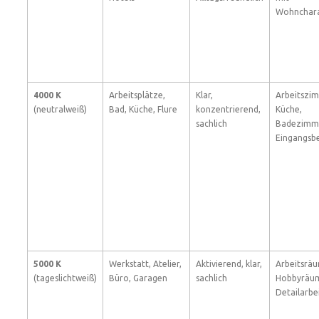
Wohnchara
4000 K
Arbeitsplätze,
Klar,
Arbeitszi
(neutralweiß)
Bad, Küche, Flure
konzentrierend,
Küche,
sachlich
Badezimm
Eingangsb
5000 K
Werkstatt, Atelier,
Aktivierend, klar,
Arbeitsrä
(tageslichtweiß)
Büro, Garagen
sachlich
Hobbyräu
Detailarbe