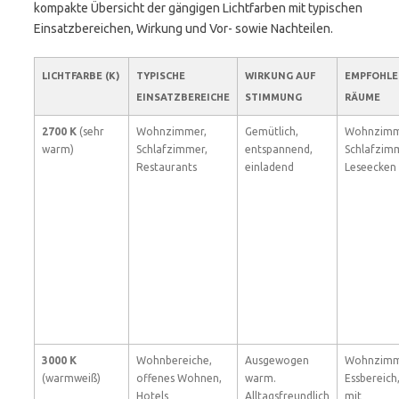
kompakte Übersicht der gängigen Lichtfarben mit typischen
Einsatzbereichen, Wirkung und Vor- sowie Nachteilen.
LICHTFARBE (K)
TYPISCHE
WIRKUNG AUF
EMPFOHLE
EINSATZBEREICHE
STIMMUNG
RÄUME
2700 K
(sehr
Wohnzimmer,
Gemütlich,
Wohnzimm
warm)
Schlafzimmer,
entspannend,
Schlafzim
Restaurants
einladend
Leseecken
3000 K
Wohnbereiche,
Ausgewogen
Wohnzimm
(warmweiß)
offenes Wohnen,
warm.
Essbereich
Hotels
Alltagsfreundlich
mit