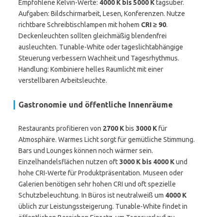
Empfohlene Kelvin-Werte:
4000 K bis 5000 K
tagsüber.
Aufgaben: Bildschirmarbeit, Lesen, Konferenzen. Nutze
richtbare Schreibtischlampen mit hohem
CRI ≥ 90
.
Deckenleuchten sollten gleichmäßig blendenfrei
ausleuchten. Tunable-White oder tageslichtabhängige
Steuerung verbessern Wachheit und Tagesrhythmus.
Handlung: Kombiniere helles Raumlicht mit einer
verstellbaren Arbeitsleuchte.
Gastronomie und öffentliche Innenräume
Restaurants profitieren von
2700 K
bis
3000 K
für
Atmosphäre. Warmes Licht sorgt für gemütliche Stimmung.
Bars und Lounges können noch wärmer sein.
Einzelhandelsflächen nutzen oft
3000 K bis 4000 K
und
hohe CRI-Werte für Produktpräsentation. Museen oder
Galerien benötigen sehr hohen CRI und oft spezielle
Schutzbeleuchtung. In Büros ist neutralweiß um
4000 K
üblich zur Leistungssteigerung. Tunable-White findet in