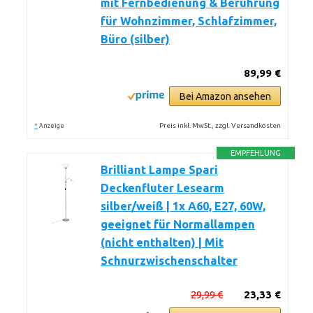
mit Fernbedienung & Berührung
für Wohnzimmer, Schlafzimmer,
Büro (silber)
89,99 €
Bei Amazon ansehen
*
Preis inkl. MwSt., zzgl. Versandkosten
Anzeige
EMPFEHLUNG
Brilliant Lampe Spari
Deckenfluter Lesearm
silber/weiß | 1x A60, E27, 60W,
geeignet für Normallampen
(nicht enthalten) | Mit
Schnurzwischenschalter
29,99 €
23,33 €