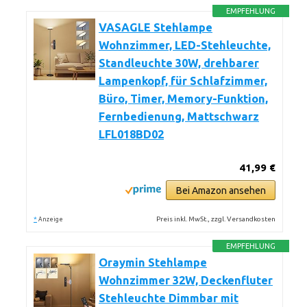
EMPFEHLUNG
VASAGLE Stehlampe
Wohnzimmer, LED-Stehleuchte,
Standleuchte 30W, drehbarer
Lampenkopf, für Schlafzimmer,
Büro, Timer, Memory-Funktion,
Fernbedienung, Mattschwarz
LFL018BD02
41,99 €
Bei Amazon ansehen
*
Preis inkl. MwSt., zzgl. Versandkosten
Anzeige
EMPFEHLUNG
Oraymin Stehlampe
Wohnzimmer 32W, Deckenfluter
Stehleuchte Dimmbar mit