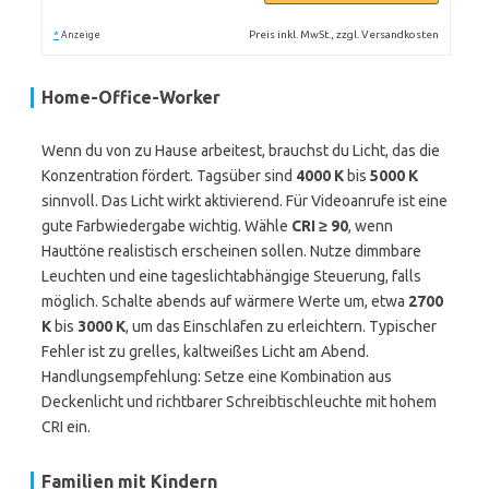
*
Preis inkl. MwSt., zzgl. Versandkosten
Anzeige
Home-Office-Worker
Wenn du von zu Hause arbeitest, brauchst du Licht, das die
Konzentration fördert. Tagsüber sind
4000 K
bis
5000 K
sinnvoll. Das Licht wirkt aktivierend. Für Videoanrufe ist eine
gute Farbwiedergabe wichtig. Wähle
CRI ≥ 90
, wenn
Hauttöne realistisch erscheinen sollen. Nutze dimmbare
Leuchten und eine tageslichtabhängige Steuerung, falls
möglich. Schalte abends auf wärmere Werte um, etwa
2700
K
bis
3000 K
, um das Einschlafen zu erleichtern. Typischer
Fehler ist zu grelles, kaltweißes Licht am Abend.
Handlungsempfehlung: Setze eine Kombination aus
Deckenlicht und richtbarer Schreibtischleuchte mit hohem
CRI ein.
Familien mit Kindern