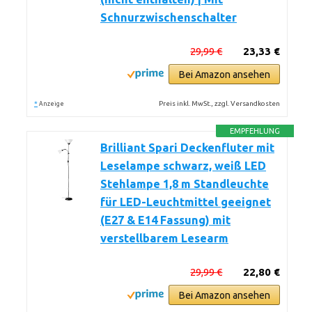
Schnurzwischenschalter
29,99 €
23,33 €
Bei Amazon ansehen
*
Preis inkl. MwSt., zzgl. Versandkosten
Anzeige
EMPFEHLUNG
Brilliant Spari Deckenfluter mit
Leselampe schwarz, weiß LED
Stehlampe 1,8 m Standleuchte
für LED-Leuchtmittel geeignet
(E27 & E14 Fassung) mit
verstellbarem Lesearm
29,99 €
22,80 €
Bei Amazon ansehen