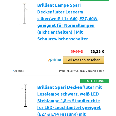
Brilliant Lampe Spari
Deckenfluter Lesearm
silber/weiß | 1x A60, E27, 60W,
geeignet für Normallampen
(nicht enthalten) | Mit
Schnurzwischenschalter
29,99 €
23,33 €
Bei Amazon ansehen
*
Preis inkl. MwSt., zzgl. Versandkosten
Anzeige
EMPFEHLUNG
Brilliant Spari Deckenfluter mit
Leselampe schwarz, weiß LED
Stehlampe 1,8 m Standleuchte
für LED-Leuchtmittel geeignet
(E27 & E14 Fassung) mit