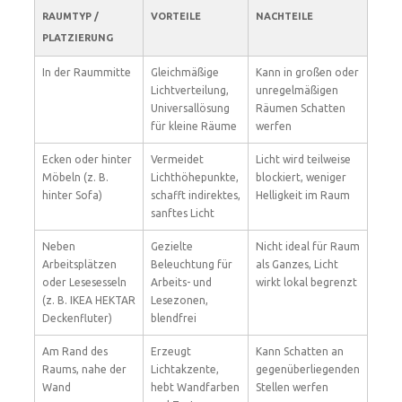
RAUMTYP /
VORTEILE
NACHTEILE
PLATZIERUNG
In der Raummitte
Gleichmäßige
Kann in großen oder
Lichtverteilung,
unregelmäßigen
Universallösung
Räumen Schatten
für kleine Räume
werfen
Ecken oder hinter
Vermeidet
Licht wird teilweise
Möbeln (z. B.
Lichthöhepunkte,
blockiert, weniger
hinter Sofa)
schafft indirektes,
Helligkeit im Raum
sanftes Licht
Neben
Gezielte
Nicht ideal für Raum
Arbeitsplätzen
Beleuchtung für
als Ganzes, Licht
oder Lesesesseln
Arbeits- und
wirkt lokal begrenzt
(z. B. IKEA HEKTAR
Lesezonen,
Deckenfluter)
blendfrei
Am Rand des
Erzeugt
Kann Schatten an
Raums, nahe der
Lichtakzente,
gegenüberliegenden
Wand
hebt Wandfarben
Stellen werfen