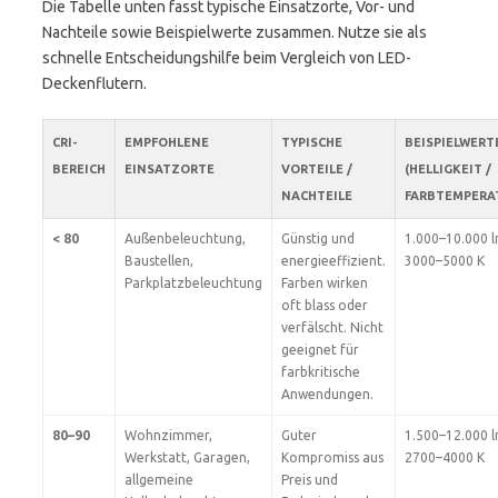
Die Tabelle unten fasst typische Einsatzorte, Vor- und
Nachteile sowie Beispielwerte zusammen. Nutze sie als
schnelle Entscheidungshilfe beim Vergleich von LED-
Deckenflutern.
CRI-
EMPFOHLENE
TYPISCHE
BEISPIELWERT
BEREICH
EINSATZORTE
VORTEILE /
(HELLIGKEIT /
NACHTEILE
FARBTEMPERA
< 80
Außenbeleuchtung,
Günstig und
1.000–10.000 l
Baustellen,
energieeffizient.
3000–5000 K
Parkplatzbeleuchtung
Farben wirken
oft blass oder
verfälscht. Nicht
geeignet für
farbkritische
Anwendungen.
80–90
Wohnzimmer,
Guter
1.500–12.000 l
Werkstatt, Garagen,
Kompromiss aus
2700–4000 K
allgemeine
Preis und