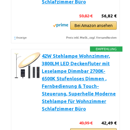
Schlafzimmer Büro
59,82 €
56,82 €
Bei Amazon ansehen
*
Preis inkl. MwSt., zzgl. Versandkosten
Anzeige
EMPFEHLUNG
42W Stehlampe Wohnzimmer,
3800LM LED Deckenfluter mit
Leselampe Dimmbar 2700K-
6500K Stufenloses Dimmen ,
Fernbedienung & Touch-
Steuerung, Superhelle Moderne
Stehlampe für Wohnzimmer
Schlafzimmer Büro
49,99 €
42,49 €