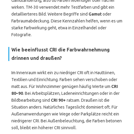
Gamutänderung, also ob Farben lebendiger oder flacher
wirken. TM-30 verwendet mehr Testfarben und gibt ein
detaillierteres Bild. Weitere Begriffe sind
Gamut
oder
Farbraumabdeckung. Diese Kennzahlen helfen, wenn es um
starke Farbwirkung geht, etwa in Einzelhandel oder
Fotografie.
Wie beeinflusst CRI die Farbwahrnehmung
drinnen und draußen?
Im Innenraum wirkt ein zu niedriger CRI oft in Hauttönen,
Textilien und Einrichtung. Farben sehen verschoben oder
matt aus. Für Wohnzimmer genügen häufig Werte um
CRI
80–90
. Bei Arbeitsplätzen, Ladeneinrichtungen oder in der
Bildbearbeitung sind
CRI 90+
ratsam. Draußen ist die
Situation anders. Natürliches Tageslicht dominiert oft. Für
Außenanwendungen wie Wege oder Parkplätze reicht ein
niedrigerer CRI. Bei Außenbeleuchtung, die Farben betonen
soll, bleibt ein höherer CRI sinnvoll.