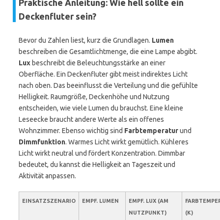
Praktische Anleitung: Wie hell sollte ein
Deckenfluter sein?
Bevor du Zahlen liest, kurz die Grundlagen.
Lumen
beschreiben die Gesamtlichtmenge, die eine Lampe abgibt.
Lux
beschreibt die Beleuchtungsstärke an einer
Oberfläche. Ein Deckenfluter gibt meist indirektes Licht
nach oben. Das beeinflusst die Verteilung und die gefühlte
Helligkeit. Raumgröße, Deckenhöhe und Nutzung
entscheiden, wie viele Lumen du brauchst. Eine kleine
Leseecke braucht andere Werte als ein offenes
Wohnzimmer. Ebenso wichtig sind
Farbtemperatur
und
Dimmfunktion
. Warmes Licht wirkt gemütlich. Kühleres
Licht wirkt neutral und fördert Konzentration. Dimmbar
bedeutet, du kannst die Helligkeit an Tageszeit und
Aktivität anpassen.
EINSATZSZENARIO
EMPF. LUMEN
EMPF. LUX (AM
FARBTEMPE
NUTZPUNKT)
(K)