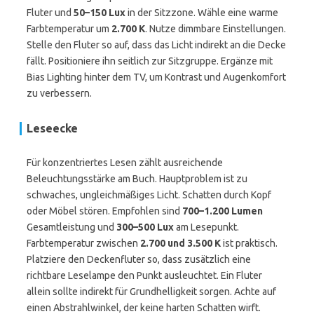
Fluter und
50–150 Lux
in der Sitzzone. Wähle eine warme
Farbtemperatur um
2.700 K
. Nutze dimmbare Einstellungen.
Stelle den Fluter so auf, dass das Licht indirekt an die Decke
fällt. Positioniere ihn seitlich zur Sitzgruppe. Ergänze mit
Bias Lighting hinter dem TV, um Kontrast und Augenkomfort
zu verbessern.
Leseecke
Für konzentriertes Lesen zählt ausreichende
Beleuchtungsstärke am Buch. Hauptproblem ist zu
schwaches, ungleichmäßiges Licht. Schatten durch Kopf
oder Möbel stören. Empfohlen sind
700–1.200 Lumen
Gesamtleistung und
300–500 Lux
am Lesepunkt.
Farbtemperatur zwischen
2.700 und 3.500 K
ist praktisch.
Platziere den Deckenfluter so, dass zusätzlich eine
richtbare Leselampe den Punkt ausleuchtet. Ein Fluter
allein sollte indirekt für Grundhelligkeit sorgen. Achte auf
einen Abstrahlwinkel, der keine harten Schatten wirft.