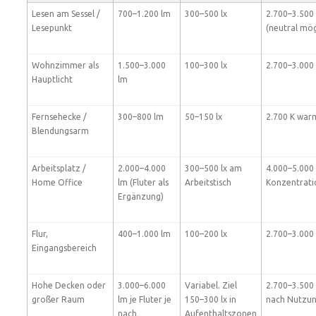
Lesen am Sessel /
700–1.200 lm
300–500 lx
2.700–3.500
Lesepunkt
(neutral mög
Wohnzimmer als
1.500–3.000
100–300 lx
2.700–3.000
Hauptlicht
lm
Fernsehecke /
300–800 lm
50–150 lx
2.700 K war
Blendungsarm
Arbeitsplatz /
2.000–4.000
300–500 lx am
4.000–5.000 
Home Office
lm (Fluter als
Arbeitstisch
Konzentrati
Ergänzung)
Flur,
400–1.000 lm
100–200 lx
2.700–3.000
Eingangsbereich
Hohe Decken oder
3.000–6.000
Variabel. Ziel
2.700–3.500 
großer Raum
lm je Fluter je
150–300 lx in
nach Nutzu
nach
Aufenthaltszonen