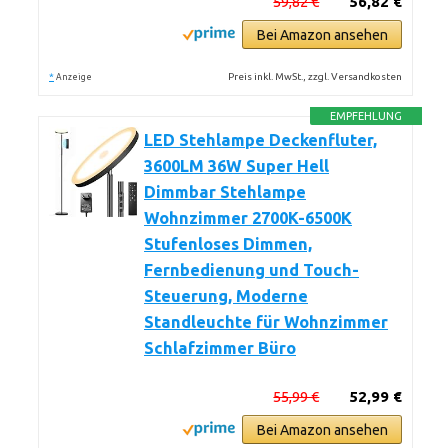
59,82 €
56,82 €
Bei Amazon ansehen
*
Preis inkl. MwSt., zzgl. Versandkosten
Anzeige
EMPFEHLUNG
LED Stehlampe Deckenfluter,
3600LM 36W Super Hell
Dimmbar Stehlampe
Wohnzimmer 2700K-6500K
Stufenloses Dimmen,
Fernbedienung und Touch-
Steuerung, Moderne
Standleuchte für Wohnzimmer
Schlafzimmer Büro
55,99 €
52,99 €
Bei Amazon ansehen